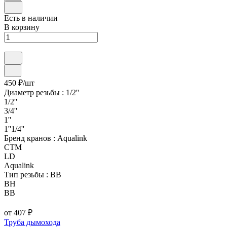
Есть в наличии
В корзину
450 ₽/
шт
Диаметр резьбы :
1/2''
1/2''
3/4''
1''
1''1/4''
Бренд кранов :
Aqualink
CTM
LD
Aqualink
Тип резьбы :
ВВ
ВН
ВВ
от 407 ₽
Труба дымохода