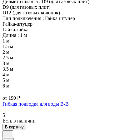
Диаметр шланга :
D9 (для газовых плит)
D9 (для газовых плит)
D12 (для газовых колонок)
Тип подключения :
Гайка-штуцер
Гайка-штуцер
Гайка-гайка
Длина :
1 м
1 м
1.5 м
2 м
2.5 м
3 м
3.5 м
4 м
5 м
6 м
от 190 ₽
Гибкая подводка для воды В-В
5
Есть в наличии
В корзину