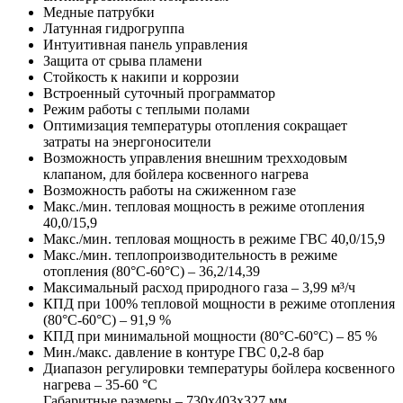
Медные патрубки
Латунная гидрогруппа
Интуитивная панель управления
Защита от срыва пламени
Стойкость к накипи и коррозии
Встроенный суточный программатор
Режим работы с теплыми полами
Оптимизация температуры отопления сокращает
затраты на энергоносители
Возможность управления внешним трехходовым
клапаном, для бойлера косвенного нагрева
Возможность работы на сжиженном газе
Макс./мин. тепловая мощность в режиме отопления
40,0/15,9
Макс./мин. тепловая мощность в режиме ГВС 40,0/15,9
Макс./мин. теплопроизводительность в режиме
отопления (80°С-60°С) – 36,2/14,39
Максимальный расход природного газа – 3,99 м³/ч
КПД при 100% тепловой мощности в режиме отопления
(80°С-60°С) – 91,9 %
КПД при минимальной мощности (80°С-60°С) – 85 %
Мин./макс. давление в контуре ГВС 0,2-8 бар
Диапазон регулировки температуры бойлера косвенного
нагрева – 35-60 °С
Габаритные размеры – 730х403х327 мм